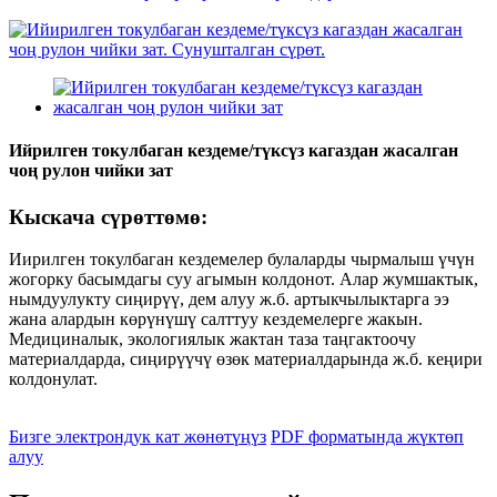
Ийрилген токулбаган кездеме/түксүз кагаздан жасалган
чоң рулон чийки зат
Кыскача сүрөттөмө:
Иирилген токулбаган кездемелер булаларды чырмалыш үчүн
жогорку басымдагы суу агымын колдонот. Алар жумшактык,
нымдуулукту сиңирүү, дем алуу ж.б. артыкчылыктарга ээ
жана алардын көрүнүшү салттуу кездемелерге жакын.
Медициналык, экологиялык жактан таза таңгактоочу
материалдарда, сиңирүүчү өзөк материалдарында ж.б. кеңири
колдонулат.
Бизге электрондук кат жөнөтүңүз
PDF форматында жүктөп
алуу