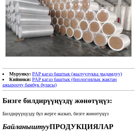
Мурунку:
PAP кагаз баштык (жылуулукка чыдамдуу)
Кийинки:
PAP кагаз баштык (биологиялык жактан
ажыроочу бамбук буласы)
Бизге билдирүүңүздү жөнөтүңүз:
Билдирүүңүздү бул жерге жазып, бизге жөнөтүңүз
Байланыштуу
ПРОДУКЦИЯЛАР