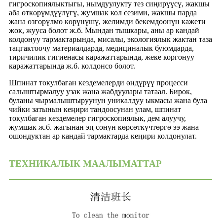
гигроскопиялыктыгы, нымдуулукту тез сиңирүүсү, жакшы
аба өткөрүмдүүлүгү, жумшак кол сезими, жакшы парда
жана өзгөрүлмө көрүнүшү, желимди бекемдөөнүн кажети
жок, жууса болот ж.б. Мындан тышкары, аны ар кандай
колдонуу тармактарында, мисалы, экологиялык жактан таза
таңгактоочу материалдарда, медициналык буюмдарда,
тиричилик гигиенасы каражаттарында, жеке коргонуу
каражаттарында ж.б. колдонсо болот.
Шпинат токулбаган кездемелерди өндүрүү процесси
салыштырмалуу узак жана жабдуулары татаал. Бирок,
буланы чырмалыштыруунун уникалдуу ыкмасы жана була
чийки затынын кеңири тандоосунан улам, шпинат
токулбаган кездемелер гигроскопиялык, дем алуучу,
жумшак ж.б. жагынан эң сонун көрсөткүчтөргө ээ жана
ошондуктан ар кандай тармактарда кеңири колдонулат.
ТЕХНИКАЛЫК МААЛЫМАТТАР