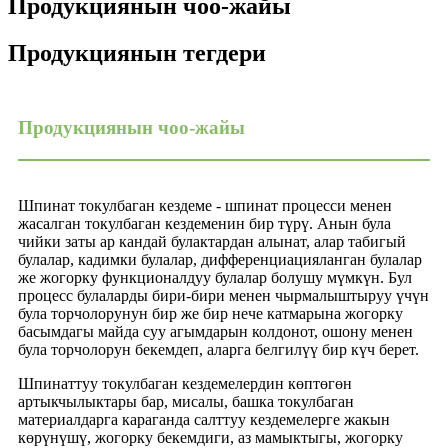
Продукциянын чоо-жайы
Продукциянын тегдери
Продукциянын чоо-жайы
Шпинат токулбаган кездеме - шпинат процесси менен
жасалган токулбаган кездеменин бир түрү. Анын була
чийки заты ар кандай булактардан алынат, алар табигый
булалар, кадимки булалар, дифференциацияланган булалар
же жогорку функционалдуу булалар болушу мүмкүн. Бул
процесс булаларды бири-бири менен чырмалыштыруу үчүн
була торчолорунун бир же бир нече катмарына жогорку
басымдагы майда суу агымдарын колдонот, ошону менен
була торчолорун бекемдеп, аларга белгилүү бир күч берет.
Шпинаттуу токулбаган кездемелердин көптөгөн
артыкчылыктары бар, мисалы, башка токулбаган
материалдарга караганда салттуу кездемелерге жакын
көрүнүшү, жогорку бекемдиги, аз мамыктыгы, жогорку