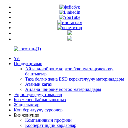
Үй
Продукциялар
Айлана-чөйрөнү коргоо боюнча таңгактоочу
баштыктар
Таза бөлмө жана ESD керектелүүчү материалдары
Атайын кагаз
Айлана-чөйрөнү коргоо материалдары
Эң популярдуу товарлар
Биз менен байланышыңыз
Жаңылыктар
Көп берилүүчү суроолор
Биз жөнүндө
Компаниянын профили
Кооперативдик кардарлар