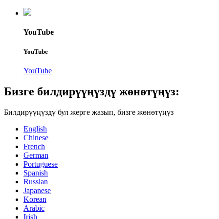
YouTube
YouTube
YouTube
Бизге билдирүүңүздү жөнөтүңүз:
Билдирүүңүздү бул жерге жазып, бизге жөнөтүңүз
English
Chinese
French
German
Portuguese
Spanish
Russian
Japanese
Korean
Arabic
Irish