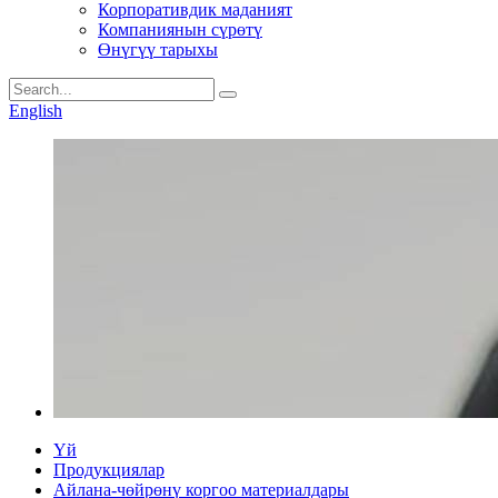
Корпоративдик маданият
Компаниянын сүрөтү
Өнүгүү тарыхы
English
Үй
Продукциялар
Айлана-чөйрөнү коргоо материалдары