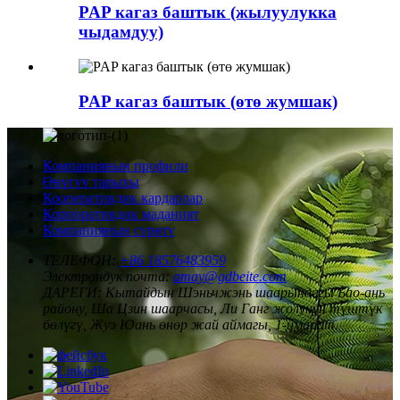
PAP кагаз баштык (жылуулукка
чыдамдуу)
PAP кагаз баштык (өтө жумшак)
Компаниянын профили
Өнүгүү тарыхы
Кооперативдик кардарлар
Корпоративдик маданият
Компаниянын сүрөтү
ТЕЛЕФОН:
+86 18576483959
Электрондук почта:
amay@gdbeite.com
ДАРЕГИ:
Кытайдын Шэньчжэнь шаарындагы Бао-ань
району, Ша Цзин шаарчасы, Ли Ганг жолунун түштүк
бөлүгү, Жуэ Юань өнөр жай аймагы, 1-имарат.