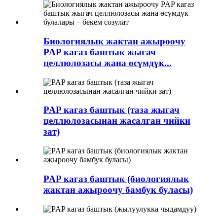
Биологиялык жактан ажыроочу
PAP кагаз баштык жыгач
целлюлозасы жана өсүмдүк...
PAP кагаз баштык (таза жыгач
целлюлозасынан жасалган чийки
зат)
PAP кагаз баштык (биологиялык
жактан ажыроочу бамбук буласы)