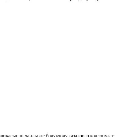
оликасынан чаңды же бөлүкчөдү тазалоого колдонулат
,