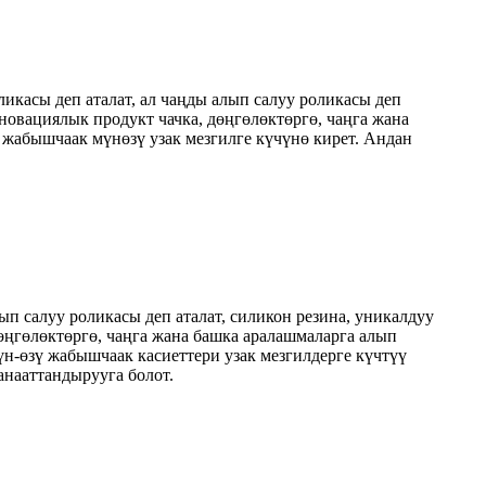
икасы деп аталат, ал чаңды алып салуу роликасы деп
новациялык продукт чачка, дөңгөлөктөргө, чаңга жана
жабышчаак мүнөзү узак мезгилге күчүнө кирет. Андан
п салуу роликасы деп аталат, силикон резина, уникалдуу
өңгөлөктөргө, чаңга жана башка аралашмаларга алып
үн-өзү жабышчаак касиеттери узак мезгилдерге күчтүү
анааттандырууга болот.