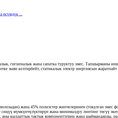
алык, гигиеналык жана сапатка туруктуу эмес. Тапшырманы инв
нтке зыян келтирбейт, статикалык электр энергиясын жаратпайт
ллюлозадан) жана 45% полиэстер жипчелеринен (токулган эмес ф
 сиңүү мүмкүнчүлүктөрүн жана минималдуу линтинг төгүү экен
өт, аны кылдаттык тактык компоненттерин жана шаймандарды, о