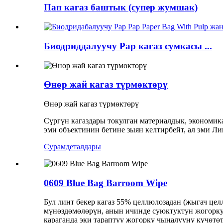
Пап кагаз баштык (супер жумшак)
Биодриддалуучу Pap кагаз сумкасы ...
Өнөр жай кагаз түрмөктөрү
Өнөр жай кагаз түрмөктөрү
Сүргүн кагаздары токулган материалдык, экономик
эми объектинин бетине зыян келтирбейт, ал эми Ли
Сурам
деталдары
0609 Blue Bag Barroom Wipe
Бул линт бекер кагаз 55% целлюлозадан (жыгач це
мүнөздөмөлөрүн, анын ичинде суюктуктун жогорку
караганда эки тараптуу жогорку чыңалууну күчөт