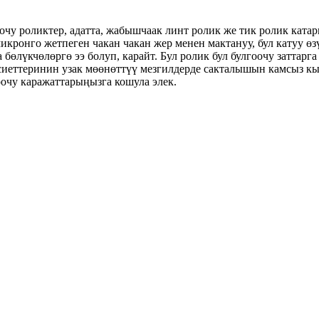
очу роликтер, адатта, жабышчаак линт ролик же тик ролик кат
икронго жетпеген чакан чакан жер менен мактануу, бул катуу ө
бөлүкчөлөргө ээ болуп, карайт. Бул ролик бул булгоочу заттар
сиеттеринин узак мөөнөттүү мезгилдерде сакталышын камсыз кы
оочу каражаттарыңызга кошула элек.