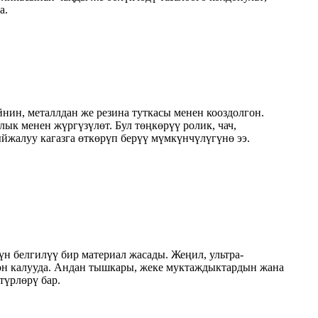
а.
нин, металлдан же резина туткасы менен кооздолгон.
к менен жүргүзүлөт. Бул төңкөрүү ролик, чач,
йжалуу кагазга өткөрүп берүү мүмкүнчүлүгүнө ээ.
н белгилүү бир материал жасады. Жеңил, ультра-
он калууда. Андан тышкары, жеке муктаждыктардын жана
түрлөрү бар.