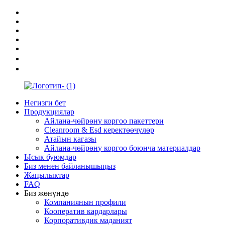
Негизги бет
Продукциялар
Айлана-чөйрөнү коргоо пакеттери
Cleanroom & Esd керектөөчүлөр
Атайын кагазы
Айлана-чөйрөнү коргоо боюнча материалдар
Ысык буюмдар
Биз менен байланышыңыз
Жаңылыктар
FAQ
Биз жөнүндө
Компаниянын профили
Кооператив кардарлары
Корпоративдик маданият