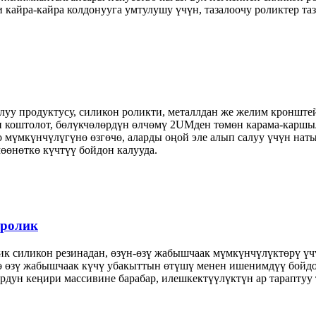
айра-кайра колдонууга умтулушу үчүн, тазалоочу роликтер таз
луу продуктусу, силикон роликти, металлдан же желим кронштей
 коштолот, бөлүкчөлөрдүн өлчөмү 2UMден төмөн карама-каршылы
 мүмкүнчүлүгүнө өзгөчө, аларды оңой эле алып салуу үчүн наты
өөнөткө күчтүү бойдон калууда.
 ролик
к силикон резинадан, өзүн-өзү жабышчаак мүмкүнчүлүктөрү үчү
ө өзү жабышчаак күчү убакыттын өтүшү менен ишенимдүү бойд
дун кеңири массивине барабар, илешкектүүлүктүн ар тараптуу 