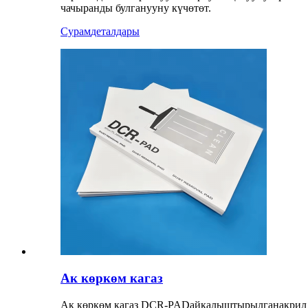
чачыранды булганууну күчөтөт.
Сурам
деталдары
Ак көркөм кагаз
Ак көркөм кагаз
DCR-PAD
айкалыштырылган
акрил