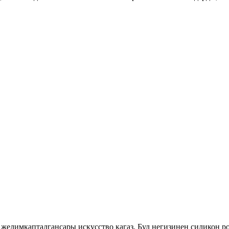
 желим
капталган
сары искусство кагаз
. Бул негизинен силикон р