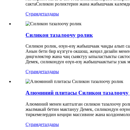
сакта
Силикон роликтерин жана жабышчаак калемди к
Сурам
деталдары
Силикон тазалоочу ролик
Силикон ролик, өзүн-өзү жабышчаак чаңды алып са
Анын бети бир күзгүгө окшош, жеңил дизайн менен
дөңгөлөктөр жана чаң сыяктуу ыпыластыкты сактоо
Демек, силикондун өзүн-өзү жабышчаактыгы узак м
Сурам
деталдары
Алюминий плитасы Силикон тазалоочу
Алюминий менен капталган силикон тазалоочу роли
жылмакай бетин мактануу Демек, силикондун өзүн
тиркемелердин кеңири массивине жана колдонмолор
Сурам
деталдары