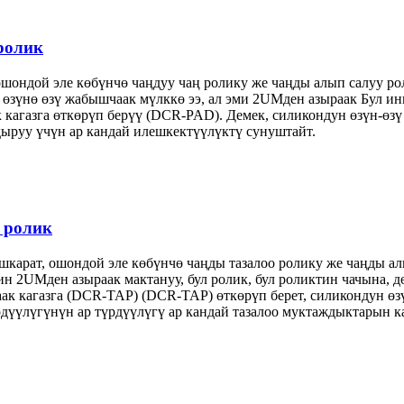
ролик
ошондой эле көбүнчө чаңдуу чаң ролику же чаңды алып салуу рол
л өзүнө өзү жабышчаак мүлккө ээ, ал эми 2UMден азыраак Бул ин
агазга өткөрүп берүү (DCR-PAD). Демек, силикондун өзүн-өзү 
ыруу үчүн ар кандай илешкектүүлүктү сунуштайт.
 ролик
карат, ошондой эле көбүнчө чаңды тазалоо ролику же чаңды алы
н 2UMден азыраак мактануу, бул ролик, бул роликтин чачына, д
ак кагазга (DCR-TAP) (DCR-TAP) өткөрүп берет, силикондун өз
үрдүүлүгүнүн ар түрдүүлүгү ар кандай тазалоо муктаждыктарын к