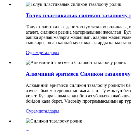
Толук пластикалык силикон тазалоочу 
Толук пластикалык дене тоолуу тазалоо роликасы, 
аталат, силикон резина материалынан жасалган. Бу
башка аралашмаларга жабышып, аларды жабышчаак к
тышкары, ал ар кандай муктаждыктарды канааттанд
Сурам
деталдары
Алюминий эритмеси Силикон тазалоочу
Алюминий эритмеси силикон тазалоочу роликти баш
өзүн-чабык материалынан жасалган. Түзмөктүн бети
келет. Бул аралашмаларды бир аз убакытка жабышча
бойдон кала берет. Viscosity программасынын ар т
Сурам
деталдары