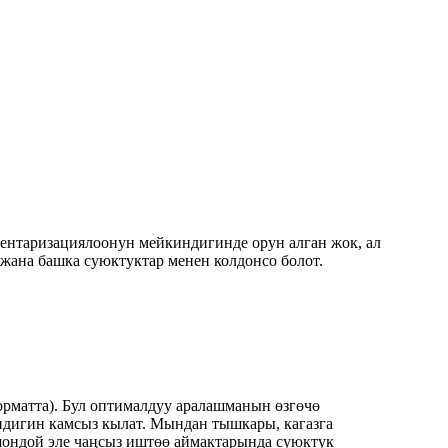
ентаризациялоонун мейкиндигинде орун алган жок, ал
 жана башка суюктуктар менен колдонсо болот.
орматта). Бул оптималдуу аралашманын өзгөчө
дигин камсыз кылат. Мындан тышкары, кагазга
шондой эле чаңсыз иштөө аймактарында суюктук