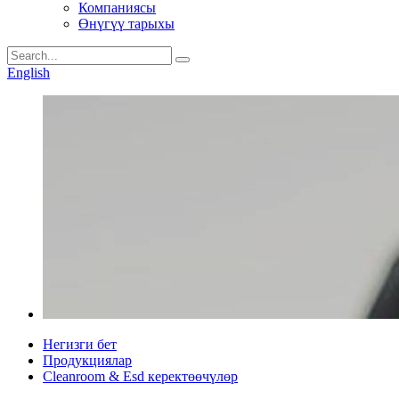
Компаниясы
Өнүгүү тарыхы
English
Негизги бет
Продукциялар
Cleanroom & Esd керектөөчүлөр