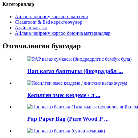
Категориялар
Айлана-чөйрөнү коргоо пакеттери
Cleanroom & Esd керектөөчүлөр
Атайын кагазы
Айлана-чөйрөнү коргоо боюнча материалдар
Өзгөчөлөнгөн буюмдар
Пап кагаз баштыгы (биодрадабл ...
Кесилген эмес кездеме / л ...
Pap Paper Bag (Pure Wood P ...