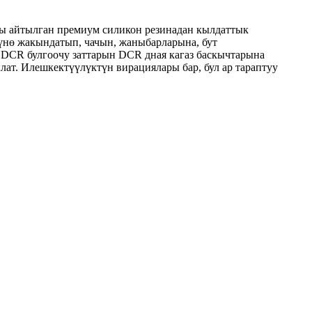
ары айтылган премиум силикон резинадан кылдаттык
зүнө жакындатып, чачын, жаныбарларына, бут
га DCR булгоочу заттарын DCR дная кагаз баскычтарына
лат. Илешкектүүлүктүн вирациялары бар, бул ар тараптуу