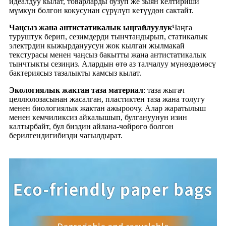
идеалдуу кылат, товарларды бузуп же зыян келтириши
мүмкүн болгон кокусунан сүрүлүп кетүүдөн сактайт.
Чаңсыз жана антистатикалык ыңгайлуулук
Чаңга
туруштук берип, сезимдерди тынчтандырып, статикалык
электрдин кыжырдануусун жок кылган жылмакай
текстурасы менен чаңсыз бакытты жана антистатикалык
тынчтыкты сезиңиз. Алардын өтө аз талчалуу мүнөздөмөсү
бактериясыз тазалыкты камсыз кылат.
Экологиялык жактан таза материал
: таза жыгач
целлюлозасынан жасалган, пластиктен таза жана толугу
менен биологиялык жактан ажыроочу. Алар жаратылыш
менен кемчиликсиз айкалышып, булгануунун изин
калтырбайт, бул биздин айлана-чөйрөгө болгон
берилгендигибизди чагылдырат.