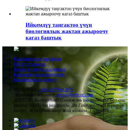
Ийкемдүү таңгактоо үчүн
биологиялык жактан ажыроочу
кагаз баштык
Компаниянын профили
Өнүгүү тарыхы
Кооперативдик кардарлар
Корпоративдик маданият
Компаниянын сүрөтү
ТЕЛЕФОН:
+86 18576483959
Электрондук почта:
amay@gdbeite.com
ДАРЕГИ:
Кытайдын Шэньчжэнь шаарындагы Бао-ань
району, Ша Цзин шаарчасы, Ли Ганг жолунун түштүк
бөлүгү, Жуэ Юань өнөр жай аймагы, 1-имарат.