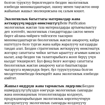
болгон туруктуу берилгендиги биздин экологиялык
изибизди минималдаштырат, ошону менен таңгактоо өнөр
жайынын жашыл эволюциясына оң салым кошот.
Экологиялык багыттагы материалдар жана
жеткирүүчүлөрдүн өнөктөштүгү
Beite Purification
экологиялык жактан таза материалдарды артыкчылыктуу
деп эсептейт, экологиялык стандарттарды сактоо менен
бирге айлана-чөйрөгө тийгизген таасирин
минималдаштырган биологиялык жактан ажыроочу, кайра
иштетүүгө боло турган жана кайра жаралуучу кагаздарды
тандап алат. Биздин стратегиялык жеткирүүчү өнөктөштүк
жогорку сапаттагы чийки заттын ырааттуу агымын камсыз
кылат, алар биздин так талаптарыбызга жооп берүү үчүн
кылдат текшерилет. Бул фонд бизге жогорку сапаттагы
биологиялык жактан ажыроочу кагаз баштыктарды
чыгарууга мүмкүндүк берет, бул туруктуулукка болгон
милдеттенмебизди бекемдейт жана экологиялык изибизди
азайтат.
Жашыл өндүрүш жана тармактык лидерлик:
Биздин
ишмердүүлүгүбүздүн өзөгүндө экологиялык сыяларды
жана инновациялык технологияларды колдонуп,
продукцияларыбыздын экологиялык көрсөткүчтөрүн
жогорулатуучу экологиялык сыяларды колдонуучу