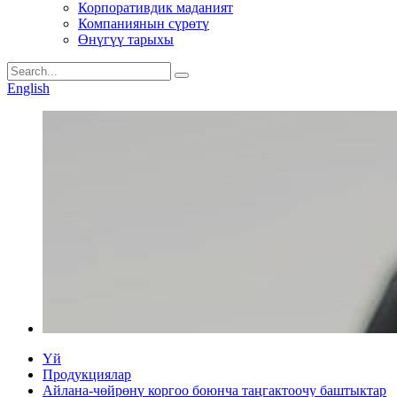
Корпоративдик маданият
Компаниянын сүрөтү
Өнүгүү тарыхы
English
Үй
Продукциялар
Айлана-чөйрөнү коргоо боюнча таңгактоочу баштыктар