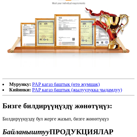
Мурунку:
PAP кагаз баштык (өтө жумшак)
Кийинки:
PAP кагаз баштык (жылуулукка чыдамдуу)
Бизге билдирүүңүздү жөнөтүңүз:
Билдирүүңүздү бул жерге жазып, бизге жөнөтүңүз
Байланыштуу
ПРОДУКЦИЯЛАР