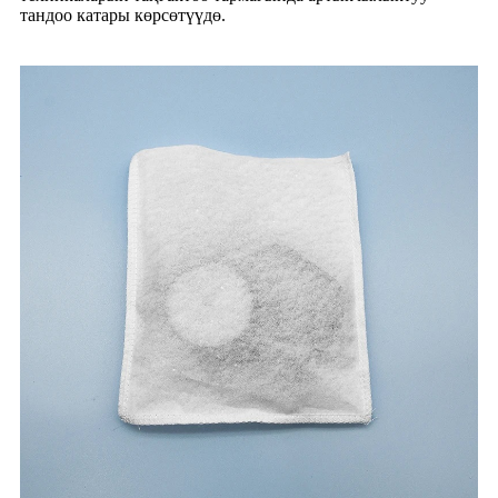
тандоо катары көрсөтүүдө.