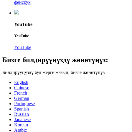
фейсбук
YouTube
YouTube
YouTube
Бизге билдирүүңүздү жөнөтүңүз:
Билдирүүңүздү бул жерге жазып, бизге жөнөтүңүз
English
Chinese
French
German
Portuguese
Spanish
Russian
Japanese
Korean
Arabic