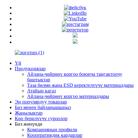
Үй
Продукциялар
Айлана-чөйрөнү коргоо боюнча таңгактоочу
баштыктар
Таза бөлмө жана ESD керектелүүчү материалдары
Атайын кагаз
Айлана-чөйрөнү коргоо материалдары
Эң популярдуу товарлар
Биз менен байланышыңыз
Жаңылыктар
Көп берилүүчү суроолор
Биз жөнүндө
Компаниянын профили
Кооперативдик кардарлар