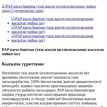
PAP кагаз баштык (таза жыгач целлюлозасынан жасалган
чийки зат)
Кыскача сүрөттөмө:
Негизинен таза жыгач целлюлозасынан жасалган бул
аралашма экологиялык жактан тазалыкты гана
чагылдырбастан, 100% биологиялык жактан ажыроочулукту
кепилдейт, жашыл таңгактоо практикасынын заманбап
умтулуусун шайкеш чагылдырат. PAP кагаз баштыктары
азыркы учурда көптөгөн сапаттарынын аркасында
популярдуулукка ээ болду: табигый биологиялык жактан
ажыроочулук, пластик калдыктарынын олуттуу азайышы,