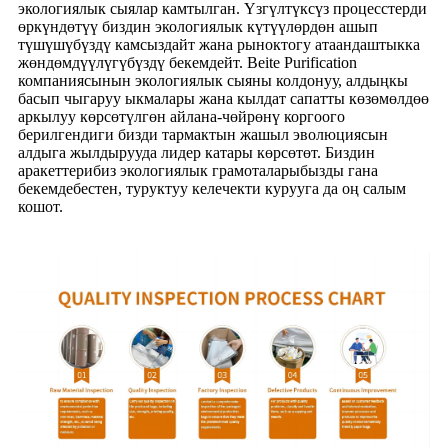
экологиялык сыялар камтылган. Үзгүлтүксүз процесстерди
өркүндөтүү биздин экологиялык күтүүлөрдөн ашып
түшүшүбүздү камсыздайт жана рыноктогу атаандаштыкка
жөндөмдүүлүгүбүздү бекемдейт. Beite Purification
компаниясынын экологиялык сыяны колдонуу, алдыңкы
басып чыгаруу ыкмалары жана кылдат сапатты көзөмөлдөө
аркылуу көрсөтүлгөн айлана-чөйрөнү коргоого
берилгендиги бизди тармактын жашыл эволюциясын
алдыга жылдырууда лидер катары көрсөтөт. Биздин
аракеттерибиз экологиялык грамоталарыбызды гана
бекемдебестен, туруктуу келечекти курууга да оң салым
кошот.