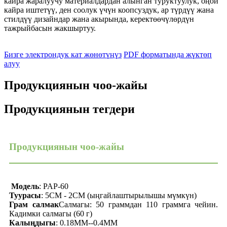
кайра жаралуучу материалдардан алынган туруктуулук, оңой
кайра иштетүү, ден соолук үчүн коопсуздук, ар түрдүү жана
стилдүү дизайндар жана акырында, керектөөчүлөрдүн
тажрыйбасын жакшыртуу.
Бизге электрондук кат жөнөтүңүз
PDF форматында жүктөп
алуу
Продукциянын чоо-жайы
Продукциянын тегдери
Продукциянын чоо-жайы
Модель
: PAP-60
Туурасы
: 5CM - 2CM (ыңгайлаштырылышы мүмкүн)
Грам
салмак
Салмагы: 50 граммдан 110 граммга чейин.
Кадимки салмагы (60 г)
Калыңдыгы
: 0.18MM--0.4MM