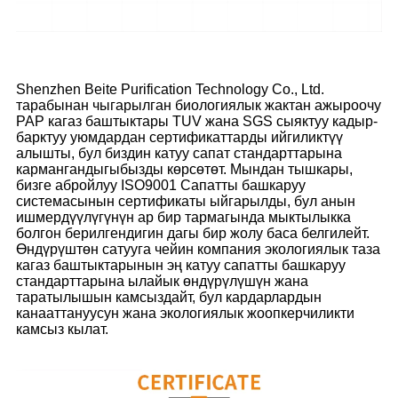
Shenzhen Beite Purification Technology Co., Ltd.
тарабынан чыгарылган биологиялык жактан ажыроочу
PAP кагаз баштыктары TUV жана SGS сыяктуу кадыр-
барктуу уюмдардан сертификаттарды ийгиликтүү
алышты, бул биздин катуу сапат стандарттарына
кармангандыгыбызды көрсөтөт. Мындан тышкары,
бизге абройлуу ISO9001 Сапатты башкаруу
системасынын сертификаты ыйгарылды, бул анын
ишмердүүлүгүнүн ар бир тармагында мыктылыкка
болгон берилгендигин дагы бир жолу баса белгилейт.
Өндүрүштөн сатууга чейин компания экологиялык таза
кагаз баштыктарынын эң катуу сапатты башкаруу
стандарттарына ылайык өндүрүлүшүн жана
таратылышын камсыздайт, бул кардарлардын
канааттануусун жана экологиялык жоопкерчиликти
камсыз кылат.