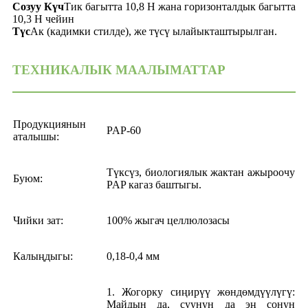
Созуу
Күч
Тик багытта 10,8 Н жана горизонталдык багытта
10,3 Н чейин
Түс
Ак (кадимки стилде), же түсү ылайыкташтырылган.
ТЕХНИКАЛЫК МААЛЫМАТТАР
Продукциянын
PAP-60
аталышы:
Түксүз, биологиялык жактан ажыроочу
Буюм:
PAP кагаз баштыгы.
Чийки зат:
100% жыгач целлюлозасы
Калыңдыгы:
0,18-0,4 мм
1. Жогорку сиңирүү жөндөмдүүлүгү:
Майдын да, суунун да эң сонун