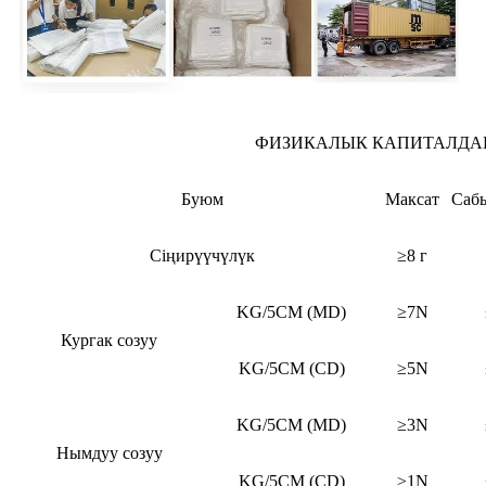
ФИЗИКАЛЫК КАПИТАЛДА
Буюм
Максат
Саб
Сіңирүүчүлүк
≥8 г
KG/5CM (MD)
≥7N
Кургак созуу
KG/5CM (CD)
≥5N
KG/5CM (MD)
≥3N
Нымдуу созуу
KG/5CM (CD)
≥1N