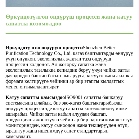
Өркүндөтүлгөн өндүрүш процесси жана катуу
сапатты көзөмөлдөө
Өркүндөтүлгөн өндүрүш процесси
Shenzhen Better
Purification Technology Co., Ltd. кагаз баштыктарды өндүрүү
үчүн өнүккөн, экологиялык жактан таза өндүрүш
процессин колдонот. Ал жогорку сапатка жана
экологиялык тазалыкка кепилдик берүү үчүн чийки затты
даярдоодон баштап басып чыгарууга, кесүүгө жана акыркы
формага келтирүүгө чейинки ар бир этапты кылдаттык
менен оптималдаштырат.
Катуу сапатты камсыздоо
ISO9001 сапатты башкаруу
системасына ылайык, биз эко-кагаз баштыктарыбызды
өндүрүү процессинде катуу сапатты көзөмөлдөөнү ишке
ашырабыз. Чийки затты кабыл алуудан баштап,
продукцияны жөнөтүүгө чейин ар бир партия комплекстүү
мониторингден, катуу сыноодон жана текшерүүдөн өтүп,
ырааттуу жана ишенимдүү сапат стандарттарын
камсыздайт.