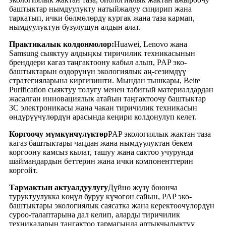
баштыктар нымдуулукту натыйжалуу сиңирип жана
таркатып, ички бөлмөлөрдү кургак жана таза кармап,
нымдуулуктун бузулушун алдын алат.
Практикалык колдонмолор
:
Huawei, Lenovo жана
Samsung сыяктуу алдыңкы тиричилик техникасынын
бренддери кагаз таңгактоону кабыл алып, PAP эко-
баштыктарын өздөрүнүн экологиялык аң-сезимдүү
стратегияларына киргизишти. Мындан тышкары, Beite
Purification сыяктуу толугу менен табигый материалдардан
жасалган инновациялык атайын таңгактоочу баштыктар
3C электроникасы жана чакан тиричилик техникасын
өндүрүүчүлөрдүн арасында кеңири колдонулуп келет.
Коргоочу мүмкүнчүлүктөр
PAP экологиялык жактан таза
кагаз баштыктары чаңдан жана нымдуулуктан бекем
коргоону камсыз кылат, ташуу жана сактоо учурунда
шаймандардын беттерин жана ички компоненттерин
коргойт.
Тармактын актуалдуулугу
Дүйнө жүзү боюнча
туруктуулукка көңүл буруу күчөгөн сайын, PAP эко-
баштыктары экологиялык саясатка жана керектөөчүлөрдүн
суроо-талаптарына дал келип, аларды тиричилик
техникаларын таңгактоо тармагында артыкчылыктуу