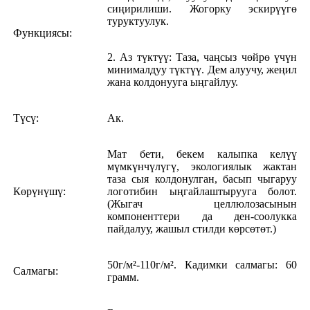
сиңирилиши. Жогорку эскирүүгө
туруктуулук.
Функциясы:
2. Аз түктүү: Таза, чаңсыз чөйрө үчүн
минималдуу түктүү. Дем алуучу, жеңил
жана колдонууга ыңгайлуу.
Түсү:
Ак.
Мат бети, бекем калыпка келүү
мүмкүнчүлүгү, экологиялык жактан
таза сыя колдонулган, басып чыгаруу
Көрүнүшү:
логотибин ыңгайлаштырууга болот.
(Жыгач целлюлозасынын
компоненттери да ден-соолукка
пайдалуу, жашыл стилди көрсөтөт.)
50г/м²-110г/м². Кадимки салмагы: 60
Салмагы:
грамм.