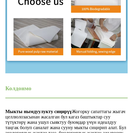
Колдонмо
Мыкты нымдуулукту сиңирүү
Жогорку сапаттагы жыгач
целлюлозасынан жасалган бул кагаз баштыктар суу
түтүктөрү жана ушул сыяктуу буюмдар үчүн идеалдуу
таңгак болуп саналат жана сууну мыкты сиңирип алат. Бул
экологиялык жактан таза, биологиялык жактан ажыроочу