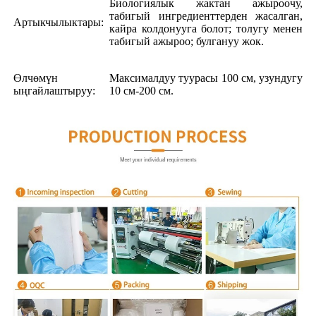
Биологиялык жактан ажыроочу,
табигый ингредиенттерден жасалган,
Артыкчылыктары:
кайра колдонууга болот; толугу менен
табигый ажыроо; булгануу жок.
Өлчөмүн
Максималдуу туурасы 100 см, узундугу
ыңгайлаштыруу:
10 см-200 см.