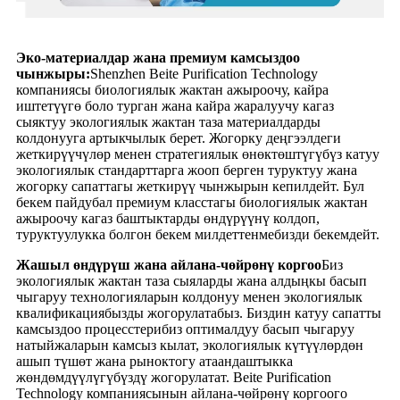
Эко-материалдар жана премиум камсыздоо
чынжыры:
Shenzhen Beite Purification Technology
компаниясы биологиялык жактан ажыроочу, кайра
иштетүүгө боло турган жана кайра жаралуучу кагаз
сыяктуу экологиялык жактан таза материалдарды
колдонууга артыкчылык берет. Жогорку деңгээлдеги
жеткирүүчүлөр менен стратегиялык өнөктөштүгүбүз катуу
экологиялык стандарттарга жооп берген туруктуу жана
жогорку сапаттагы жеткирүү чынжырын кепилдейт. Бул
бекем пайдубал премиум класстагы биологиялык жактан
ажыроочу кагаз баштыктарды өндүрүүнү колдоп,
туруктуулукка болгон бекем милдеттенмебизди бекемдейт.
Жашыл өндүрүш жана айлана-чөйрөнү коргоо
Биз
экологиялык жактан таза сыяларды жана алдыңкы басып
чыгаруу технологияларын колдонуу менен экологиялык
квалификациябызды жогорулатабыз. Биздин катуу сапатты
камсыздоо процесстерибиз оптималдуу басып чыгаруу
натыйжаларын камсыз кылат, экологиялык күтүүлөрдөн
ашып түшөт жана рыноктогу атаандаштыкка
жөндөмдүүлүгүбүздү жогорулатат. Beite Purification
Technology компаниясынын айлана-чөйрөнү коргоого