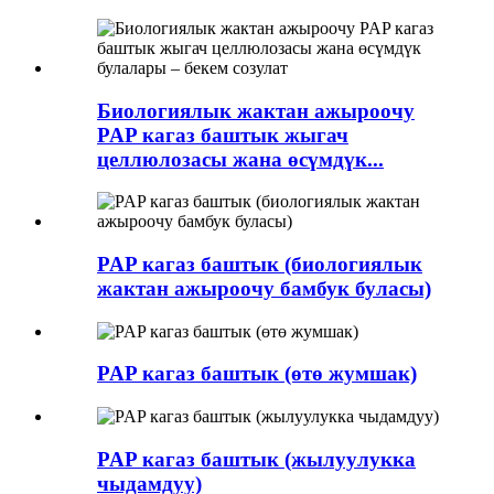
Биологиялык жактан ажыроочу
PAP кагаз баштык жыгач
целлюлозасы жана өсүмдүк...
PAP кагаз баштык (биологиялык
жактан ажыроочу бамбук буласы)
PAP кагаз баштык (өтө жумшак)
PAP кагаз баштык (жылуулукка
чыдамдуу)