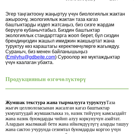
Эгер таңгактоону жаңыртуу үчүн биологиялык жактан
ажыроочу, экологиялык жактан таза кагаз
баштыктарды издеп жатсаңыз, биз сизге жардам
берүүгө кубанычтабыз. Биздин баштыктар
экологиялык стандарттарга жооп берет, бул сиздин
брендиңиздин жашыл имиджин жакшыртат жана
туруктуу көз караштагы керектөөчүлөргө жагымдуу.
Сураныч, биз менен байланышыңыз
(
Emilyhu@gdbeite.com
) Суроолор же муктаждыктар
үчүн каалаган убакта.
Продукциянын өзгөчөлүктөрү
Жумшак текстура жана тырмалууга туруктуу
Таза
жыгач целлюлозасынан жасалган кагаз баштыктар
укмуштуудай жумшактыкка ээ, назик тийүүнү камсыздайт
жана назик буюмдарды чийип алуу коркунучун азайтат.
Алардын жылмакай бети жана ийкемдүүлүгү аларды ташуу
жана сактоо учурунда сезимтал буюмдарды коргоо үчүн