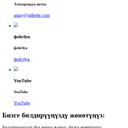
Электрондук почта
amay@gdbeite.com
фейсбук
фейсбук
фейсбук
YouTube
YouTube
YouTube
Бизге билдирүүңүздү жөнөтүңүз:
Билдирүүңүздү бул жерге жазып, бизге жөнөтүңүз