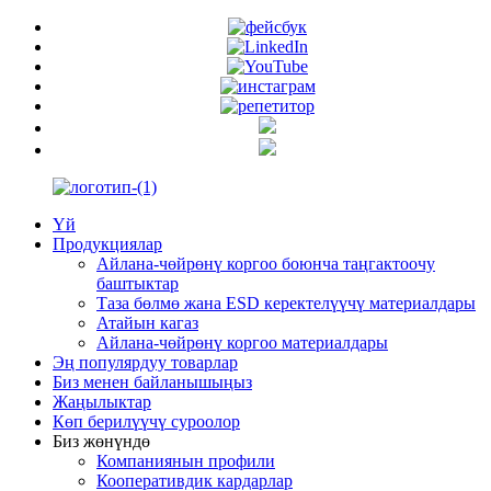
Үй
Продукциялар
Айлана-чөйрөнү коргоо боюнча таңгактоочу
баштыктар
Таза бөлмө жана ESD керектелүүчү материалдары
Атайын кагаз
Айлана-чөйрөнү коргоо материалдары
Эң популярдуу товарлар
Биз менен байланышыңыз
Жаңылыктар
Көп берилүүчү суроолор
Биз жөнүндө
Компаниянын профили
Кооперативдик кардарлар