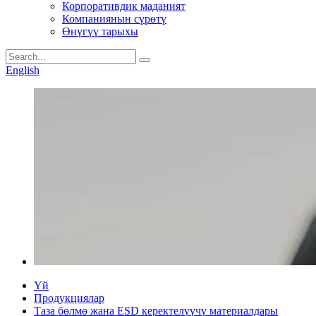
Корпоративдик маданият
Компаниянын сүрөтү
Өнүгүү тарыхы
English
Үй
Продукциялар
Таза бөлмө жана ESD керектелүүчү материалдары