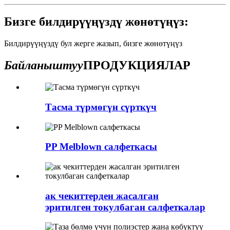
Бизге билдирүүңүздү жөнөтүңүз:
Билдирүүңүздү бул жерге жазып, бизге жөнөтүңүз
Байланыштуу
ПРОДУКЦИЯЛАР
Тасма түрмөгүн сүрткүч
PP Melblown салфеткасы
ак чекиттерден жасалган
эритилген токулбаган салфеткалар