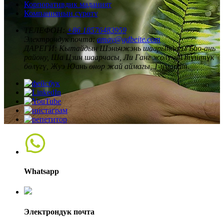
Корпоративдик маданият
Компаниянын сүрөтү
ТЕЛЕФОН:
+86 18576483959
Электрондук почта:
amay@gdbeite.com
ДАРЕГИ:
Кытайдын Шэньчжэнь шаарындагы Бао-ань
району, Ша Цзин шаарчасы, Ли Ганг жолунун түштүк
бөлүгү, Жуэ Юань өнөр жай аймагы, 1-имарат.
Whatsapp
Электрондук почта