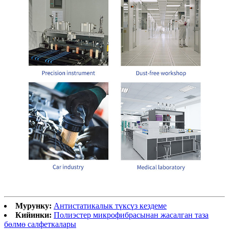
Мурунку:
Антистатикалык түксүз кездеме
Кийинки:
Полиэстер микрофибрасынан жасалган таза
бөлмө салфеткалары