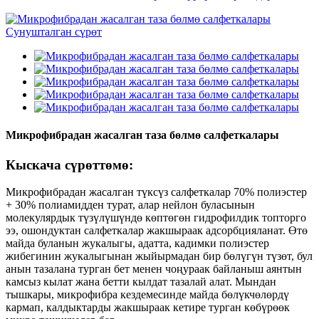
Микрофибрадан жасалган таза бөлмө салфеткалары
Кыскача сүрөттөмө:
Микрофибрадан жасалган түксүз салфеткалар 70% полиэстер
+ 30% полиамидден турат, алар нейлон буласынын
молекулярдык түзүлүшүндө көптөгөн гидрофилдик топторго
ээ, ошондуктан салфеткалар жакшыраак адсорбцияланат. Өтө
майда буланын жукалыгы, адатта, кадимки полиэстер
жибегинин жукалыгынан жыйырмадан бир бөлүгүн түзөт, бул
анын тазалана турган бет менен чоңураак байланыш аянтын
камсыз кылат жана бетти кылдат тазалай алат. Мындан
тышкары, микрофибра кездемесинде майда бөлүкчөлөрдү
кармап, калдыктарды жакшыраак кетире турган көбүрөөк