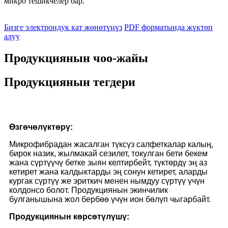
микро тешикчелер бар.
Бизге электрондук кат жөнөтүңүз
PDF форматында жүктөп
алуу
Продукциянын чоо-жайы
Продукциянын тегдери
Өзгөчөлүктөрү
:
Микрофибрадан жасалган түксүз салфеткалар калың,
бирок назик, жылмакай сезилет, токулган бети бекем
жана сүртүүчү бетке зыян келтирбейт, түктөрдү эң аз
кетирет жана калдыктарды эң сонун кетирет, аларды
кургак сүртүү же эриткич менен нымдуу сүртүү үчүн
колдонсо болот. Продукциянын экинчилик
булганышына жол бербөө үчүн ион бөлүп чыгарбайт.
Продукциянын көрсөтүлүшү: