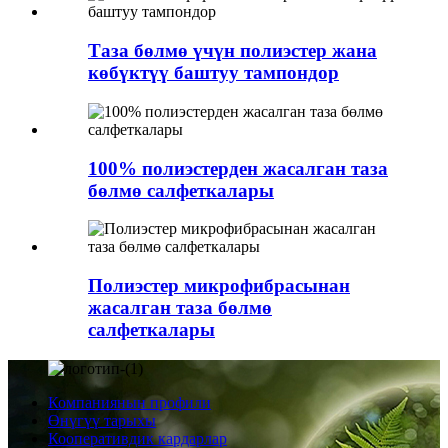
Таза бөлмө үчүн полиэстер жана
көбүктүү баштуу тампондор
100% полиэстерден жасалган таза
бөлмө салфеткалары
Полиэстер микрофибрасынан
жасалган таза бөлмө
салфеткалары
Компаниянын профили
Өнүгүү тарыхы
Кооперативдик кардарлар